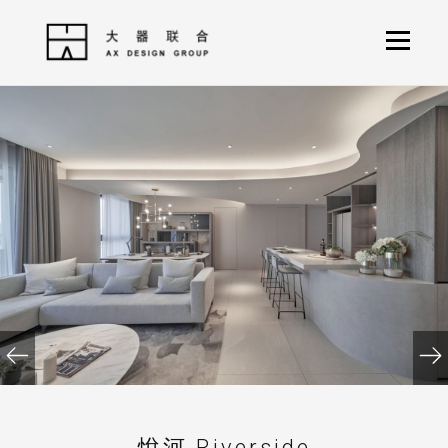
悅河 Riverside